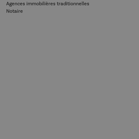
Agences immobilières traditionnelles
Notaire
Intéressé ? Contactez notre
équipe d’experts !
Happy Viager c’est LA solution parfaite pour
concilier confort et tranquillité d'esprit !
Contactez-nous dès maintenant pour en
savoir plus sur le Happy Viager et tous les
avantages dont vous pourrez jouir !