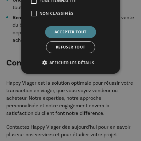
Une transaction sécurisée et transparente
pour
FONCTIONNALITÉ
toutes les parties concernées.
NON CLASSIFIÉS
Rentabilité assurée
: Nous optimisons le prix de vente
du bien pour le vendeur et proposons des
ACCEPTER TOUT
opportunités d’investissement attractives aux
acheteurs.
REFUSER TOUT
Conclusion
AFFICHER LES DÉTAILS
Happy Viager est la solution optimale pour réussir votre
transaction en viager, que vous soyez vendeur ou
acheteur. Notre expertise, notre approche
personnalisée et notre engagement envers la
satisfaction du client font notre différence.
Contactez Happy Viager dès aujourd’hui pour en savoir
plus sur nos services et pour étudier votre projet !