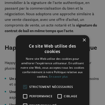
immobilier à la signature de l’acte authentique, en
passant par la commercialisation du bien et la
négociation. Nous adoptons une approche similaire à
une vente classique, avec une offre d’achat, un
compromis de vente, un acte notarié et la
signature du
contrat de bail en même temps que l’acte
.
×
Ce site Web utilise des
Happy Viager vs. viager classique
cookies
Notre site Web utilise des cookies pour
Happy Viager se différencie du viager classique par
améliorer l'expérience utilisateur. En utilisant
notre site Web, vous acceptez tous les cookies
plusieurs aspects :
conformément à notre Politique relative aux
cookies.
En savoir plus
Un accompagnement sur mesure
, adapté aux besoins
et objectifs spécifiques de chaque client ;
STRICTEMENT NÉCESSAIRES
Une
c
onnaissance approfondie du viager
et des
PERFORMANCE
CIBLAGE
aspects juridiques et financiers qui y sont liés.